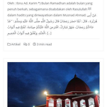
Oleh : Ibnu Ad. Karim *) Bulan Ramadhan adalah bulan yang
penuh berkah, sebagaimana disabdakan oleh Rasulullah ﷺ
dalam hadits yang diriwayatkan dalam Musnad Ahmad: عَنْ أَبِي
هُرَيْرَةَ ، قَالَ : لَمَّا حَضَرَ رَمَضَانُ قَالَ رَسُولُ اللَّهِ صَلَّى اللَّهُ عَلَيْهِ وَسَلَّمَ : ” قَدْ
جَاءَكُمْ رَمَضَانُ، شَهْرٌ مُبَارَكٌ، افْتَرَضَ اللَّهُ عَلَيْكُمْ صِيَامَهُ، تُفْتَحُ فِيهِ أَبْوَابُ
الْجَنَّةِ، وَيُغْلَقُ فِيهِ أَبْوَابُ الْجَحِيمِ، […]
Artikel
0
3 min read