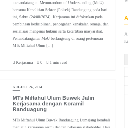
Ja
menandatangani Memorandum of Understanding (MoU)
bersama Kepolisian Sektor (Polsek) Randuagung pada hari
ini, Sabtu (24/08/2024). Kerjasama ini difokuskan pada
pembinaan kedisiplinan, pencegahan kenakalan remaja, dan
sosialisasi mengenai hukum serta ketertiban masyarakat.
Jl
Penandatanganan MoU berlangsung di ruang pertemuan
K
MTs Miftahul Ulum […]
Kerjasama
0
1 min read
AUGUST 24, 2024
MTs Miftahul Ulum Buwek Jalin
Kerjasama dengan Koramil
Randuagung
MTs Miftahul Ulum Buwek Randuagung Lumajang kembali
menjalin kerjasama resmi dengan beberapa stakeholder. Hari