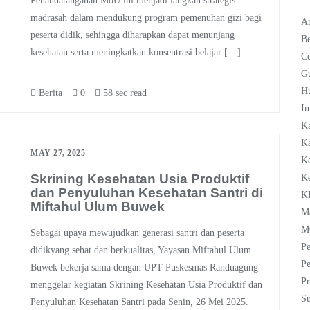
Penandatanganan MoU ini menjadi langkah strategis
madrasah dalam mendukung program pemenuhan gizi bagi
Ar
peserta didik, sehingga diharapkan dapat menunjang
Be
kesehatan serta meningkatkan konsentrasi belajar […]
C
G
H
Berita
0
58 sec read
In
K
Ka
MAY 27, 2025
K
Skrining Kesehatan Usia Produktif
K
dan Penyuluhan Kesehatan Santri di
K
Miftahul Ulum Buwek
M
M
Sebagai upaya mewujudkan generasi santri dan peserta
Pe
didikyang sehat dan berkualitas, Yayasan Miftahul Ulum
Pe
Buwek bekerja sama dengan UPT Puskesmas Randuagung
Pr
menggelar kegiatan Skrining Kesehatan Usia Produktif dan
Su
Penyuluhan Kesehatan Santri pada Senin, 26 Mei 2025.