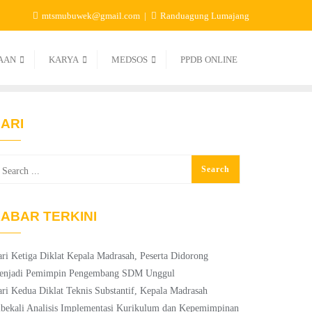
mtsmubuwek@gmail.com
Randuagung Lumajang
AAN
KARYA
MEDSOS
PPDB ONLINE
ARI
ABAR TERKINI
ri Ketiga Diklat Kepala Madrasah, Peserta Didorong
enjadi Pemimpin Pengembang SDM Unggul
ri Kedua Diklat Teknis Substantif, Kepala Madrasah
bekali Analisis Implementasi Kurikulum dan Kepemimpinan