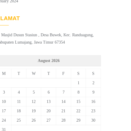
nuary 2024
ALAMAT
. Masjid Dusun Stasiun , Desa Buwek, Kec. Randuagung,
abupaten Lumajang, Jawa Timur 67354
August 2026
M
T
W
T
F
S
S
1
2
3
4
5
6
7
8
9
10
11
12
13
14
15
16
17
18
19
20
21
22
23
24
25
26
27
28
29
30
31