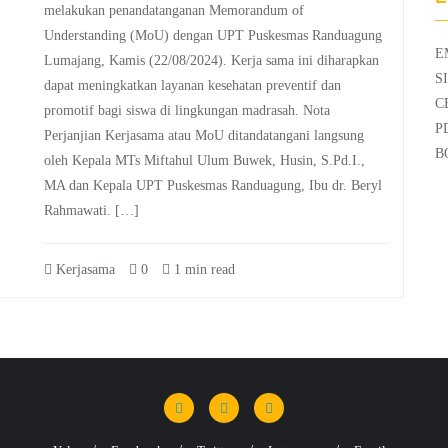
melakukan penandatanganan Memorandum of
Understanding (MoU) dengan UPT Puskesmas Randuagung
E
Lumajang, Kamis (22/08/2024). Kerja sama ini diharapkan
S
dapat meningkatkan layanan kesehatan preventif dan
C
promotif bagi siswa di lingkungan madrasah. Nota
P
Perjanjian Kerjasama atau MoU ditandatangani langsung
B
oleh Kepala MTs Miftahul Ulum Buwek, Husin, S.Pd.I.,
MA dan Kepala UPT Puskesmas Randuagung, Ibu dr. Beryl
Rahmawati. […]
Kerjasama
0
1 min read