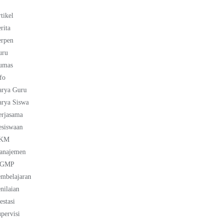
tikel
rita
erpen
uru
umas
fo
arya Guru
rya Siswa
erjasama
esiswaan
KM
anajemen
GMP
mbelajaran
nilaian
estasi
pervisi