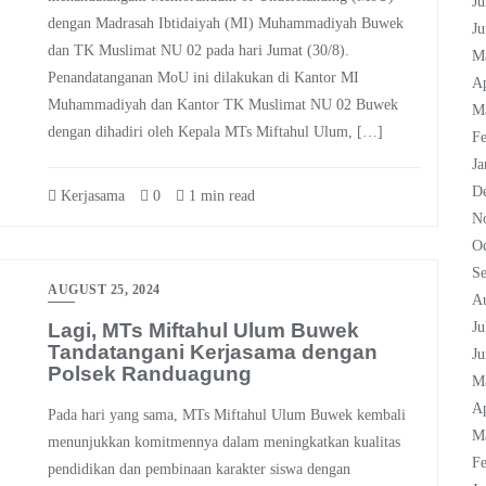
Ju
dengan Madrasah Ibtidaiyah (MI) Muhammadiyah Buwek
Ju
dan TK Muslimat NU 02 pada hari Jumat (30/8).
M
Penandatanganan MoU ini dilakukan di Kantor MI
Ap
Muhammadiyah dan Kantor TK Muslimat NU 02 Buwek
M
dengan dihadiri oleh Kepala MTs Miftahul Ulum, […]
Fe
Ja
D
Kerjasama
0
1 min read
N
Oc
S
AUGUST 25, 2024
A
Lagi, MTs Miftahul Ulum Buwek
Ju
Tandatangani Kerjasama dengan
Ju
Polsek Randuagung
M
Ap
Pada hari yang sama, MTs Miftahul Ulum Buwek kembali
M
menunjukkan komitmennya dalam meningkatkan kualitas
Fe
pendidikan dan pembinaan karakter siswa dengan