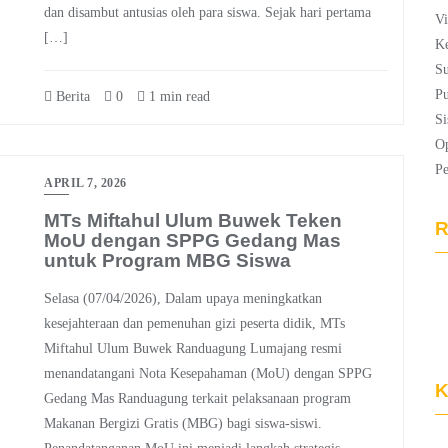
dan disambut antusias oleh para siswa. Sejak hari pertama
Vi
[…]
Ke
Su
Pu
Berita
0
1 min read
Si
Op
P
APRIL 7, 2026
MTs Miftahul Ulum Buwek Teken
R
MoU dengan SPPG Gedang Mas
untuk Program MBG Siswa
Selasa (07/04/2026), Dalam upaya meningkatkan
kesejahteraan dan pemenuhan gizi peserta didik, MTs
Miftahul Ulum Buwek Randuagung Lumajang resmi
menandatangani Nota Kesepahaman (MoU) dengan SPPG
K
Gedang Mas Randuagung terkait pelaksanaan program
Makanan Bergizi Gratis (MBG) bagi siswa-siswi.