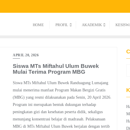
HOME
PROFIL
AKADEMIK
KESISW
C
APRIL 20, 2026
Siswa MTs Miftahul Ulum Buwek
Mulai Terima Program MBG
Siswa MTs Miftahul Ulum Buwek Randuagung Lumajang
K
mulai menerima manfaat Program Makan Bergizi Gratis
(MBG) yang resmi dilaksanakan pada Senin, 20 April 2026.
Program ini merupakan bentuk dukungan terhadap
Ha
peningkatan gizi dan kesehatan peserta didik, sekaligus
M
menunjang konsentrasi belajar di madrasah. Pelaksanaan
Ha
MBG di MTs Miftahul Ulum Buwek berjalan dengan tertib
Di