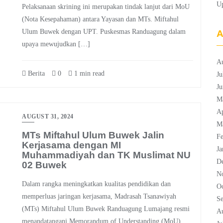
U
Pelaksanaan skrining ini merupakan tindak lanjut dari MoU
(Nota Kesepahaman) antara Yayasan dan MTs. Miftahul
Ulum Buwek dengan UPT. Puskesmas Randuagung dalam
A
upaya mewujudkan […]
A
Berita
0
1 min read
Ju
Ju
M
Ap
AUGUST 31, 2024
M
MTs Miftahul Ulum Buwek Jalin
Fe
Kerjasama dengan MI
Ja
Muhammadiyah dan TK Muslimat NU
D
02 Buwek
N
Dalam rangka meningkatkan kualitas pendidikan dan
Oc
memperluas jaringan kerjasama, Madrasah Tsanawiyah
S
(MTs) Miftahul Ulum Buwek Randuagung Lumajang resmi
A
menandatangani Memorandum of Understanding (MoU)