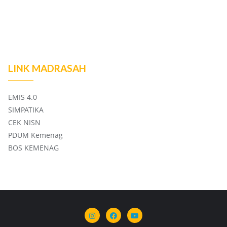
LINK MADRASAH
EMIS 4.0
SIMPATIKA
CEK NISN
PDUM Kemenag
BOS KEMENAG