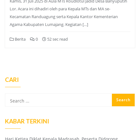
Kamis, 31 Juli 2025 di Aula MTs Roudlotul Jadid Desa Banyuputih
Lor. Acara ini dihadiri oleh para Kepala MTs dan MA se-
Kecamatan Randuagung serta Kepala Kantor Kementerian
Agama Kabupaten Lumajang. Kegiatan […]
Berita
0
52 sec read
CARI
KABAR TERKINI
Hari Ketiga Diklat Kepala Madrasah, Peserta Didorong