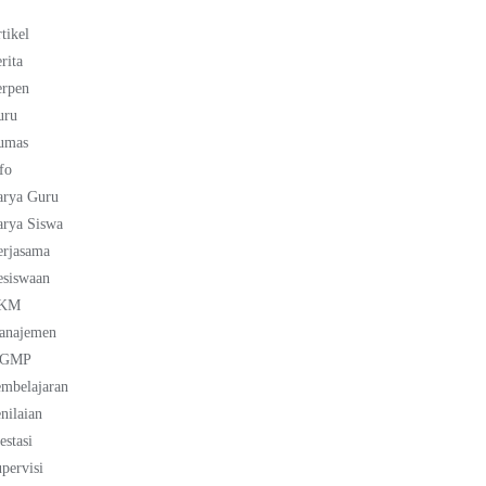
tikel
rita
erpen
uru
umas
fo
arya Guru
rya Siswa
erjasama
esiswaan
KM
anajemen
GMP
mbelajaran
nilaian
estasi
pervisi