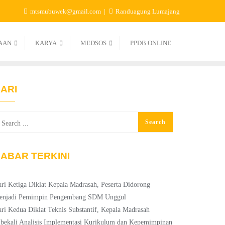
mtsmubuwek@gmail.com
Randuagung Lumajang
AAN
KARYA
MEDSOS
PPDB ONLINE
ARI
ABAR TERKINI
ri Ketiga Diklat Kepala Madrasah, Peserta Didorong
enjadi Pemimpin Pengembang SDM Unggul
ri Kedua Diklat Teknis Substantif, Kepala Madrasah
bekali Analisis Implementasi Kurikulum dan Kepemimpinan