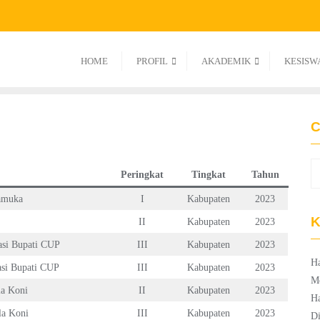
HOME
PROFIL
AKADEMIK
KESISW
C
Peringkat
Tingkat
Tahun
amuka
I
Kabupaten
2023
K
II
Kabupaten
2023
asi Bupati CUP
III
Kabupaten
2023
Ha
asi Bupati CUP
III
Kabupaten
2023
M
la Koni
II
Kabupaten
2023
Ha
la Koni
III
Kabupaten
2023
Di