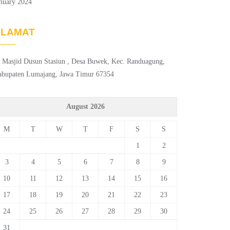
nuary 2024
ALAMAT
. Masjid Dusun Stasiun , Desa Buwek, Kec. Randuagung,
abupaten Lumajang, Jawa Timur 67354
August 2026
M
T
W
T
F
S
S
1
2
3
4
5
6
7
8
9
10
11
12
13
14
15
16
17
18
19
20
21
22
23
24
25
26
27
28
29
30
31