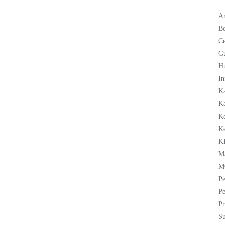
Ar
Be
C
G
H
In
K
Ka
K
K
K
M
M
Pe
Pe
Pr
Su