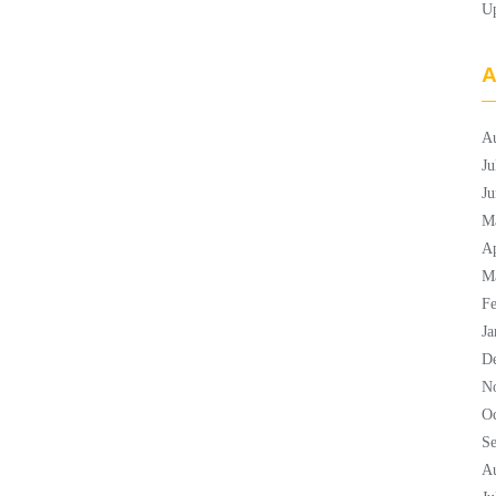
U
A
A
Ju
Ju
M
Ap
M
Fe
Ja
D
N
Oc
S
A