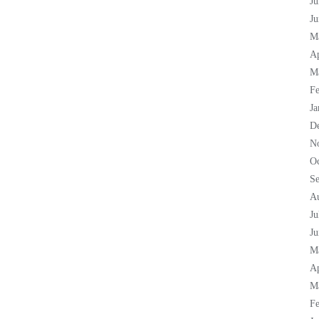
Ju
Ju
M
Ap
M
Fe
Ja
D
N
Oc
S
A
Ju
Ju
M
Ap
M
Fe