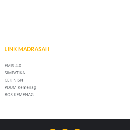
LINK MADRASAH
EMIS 4.0
SIMPATIKA
CEK NISN
PDUM Kemenag
BOS KEMENAG