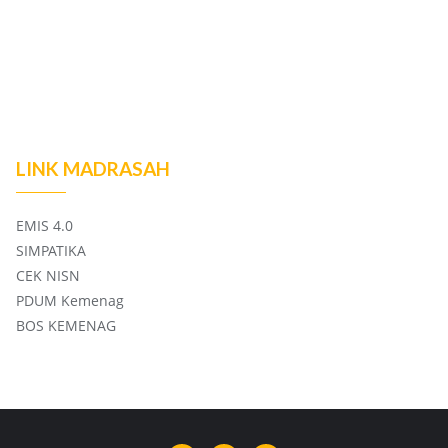
LINK MADRASAH
EMIS 4.0
SIMPATIKA
CEK NISN
PDUM Kemenag
BOS KEMENAG