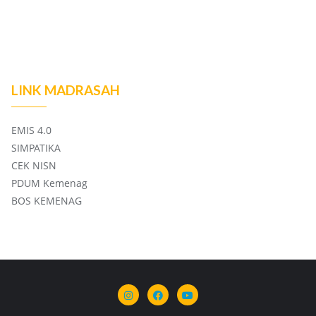
LINK MADRASAH
EMIS 4.0
SIMPATIKA
CEK NISN
PDUM Kemenag
BOS KEMENAG