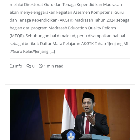
melalui Direktorat Guru dan Tenaga Kependidikan Madrasah
akan menyelenggarakan kegiatan Asesmen Kompetensi Guru
dan Tenaga Kependidikan (AKGTK) Madrasah Tahun 2024 sebagai
bagian dari program Madrasah Education Quality Reform
(MEQR). Sehubungan hal dimaksud, perlu disampaikan hal-hal
sebagai berikut: Daftar Mata Pelajaran AKGTK Tahap 1Jenjang MI
:*Guru Kelas*Jenjang […]
Info
0
1 min read