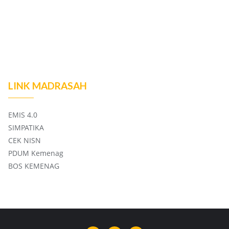
LINK MADRASAH
EMIS 4.0
SIMPATIKA
CEK NISN
PDUM Kemenag
BOS KEMENAG