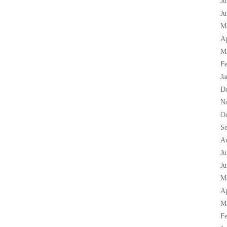
Ju
Ju
M
Ap
M
Fe
Ja
D
N
Oc
S
A
Ju
Ju
M
Ap
M
Fe