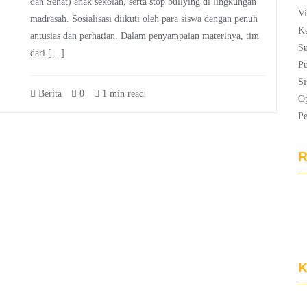
dan Sehat) anak sekolah, serta stop bullying di lingkungan
Vi
madrasah. Sosialisasi diikuti oleh para siswa dengan penuh
Ke
antusias dan perhatian. Dalam penyampaian materinya, tim
Su
dari […]
Pu
Si
Berita
0
1 min read
Op
P
R
K