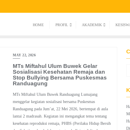
HOME
PROFIL
AKADEMIK
KESISW
C
MAY 22, 2026
MTs Miftahul Ulum Buwek Gelar
Sosialisasi Kesehatan Remaja dan
Stop Bullying Bersama Puskesmas
Randuagung
K
MTs Miftahul Ulum Buwek Randuagung Lumajang
menggelar kegiatan sosialisasi bersama Puskesmas
Ha
Randuagung pada Jum’at, 22 Mei 2026, bertempat di aula
M
lantai 2 madrasah. Kegiatan ini mengangkat tema tentang
Ha
kesehatan reproduksi remaja, PHBS (Perilaku Hidup Bersih
Di