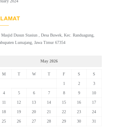
nuary 2024
ALAMAT
. Masjid Dusun Stasiun , Desa Buwek, Kec. Randuagung,
abupaten Lumajang, Jawa Timur 67354
May 2026
M
T
W
T
F
S
S
1
2
3
4
5
6
7
8
9
10
11
12
13
14
15
16
17
18
19
20
21
22
23
24
25
26
27
28
29
30
31