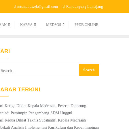
mtsmubuwek@gmail.com
Randuagung Lumajang
AAN
KARYA
MEDSOS
PPDB ONLINE
ARI
ABAR TERKINI
ri Ketiga Diklat Kepala Madrasah, Peserta Didorong
enjadi Pemimpin Pengembang SDM Unggul
ri Kedua Diklat Teknis Substantif, Kepala Madrasah
bekali Analisis Implementasi Kurikulum dan Kepemimpinan