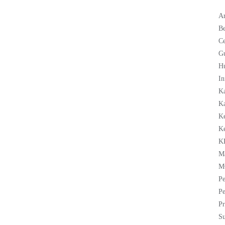
Ar
Be
C
G
H
In
K
Ka
K
K
K
M
M
Pe
Pe
Pr
Su