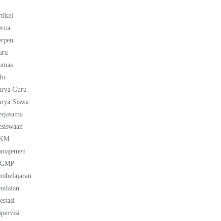
tikel
rita
erpen
uru
umas
fo
arya Guru
rya Siswa
erjasama
esiswaan
KM
anajemen
GMP
mbelajaran
nilaian
estasi
pervisi