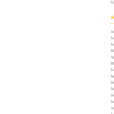
U
A
A
Ju
Ju
M
Ap
M
Fe
Ja
D
N
Oc
S
A