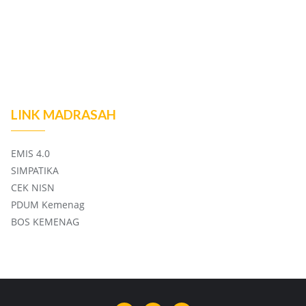
LINK MADRASAH
EMIS 4.0
SIMPATIKA
CEK NISN
PDUM Kemenag
BOS KEMENAG