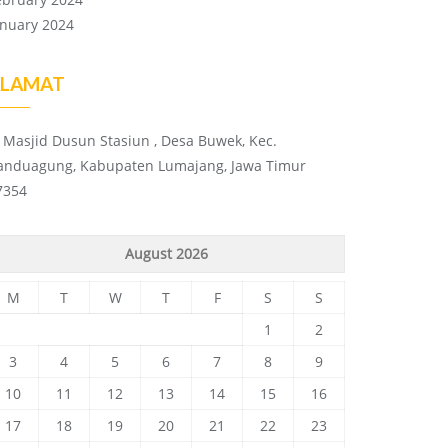
anuary 2024
LAMAT
l. Masjid Dusun Stasiun , Desa Buwek, Kec.
anduagung, Kabupaten Lumajang, Jawa Timur
7354
August 2026
M
T
W
T
F
S
S
1
2
3
4
5
6
7
8
9
10
11
12
13
14
15
16
17
18
19
20
21
22
23