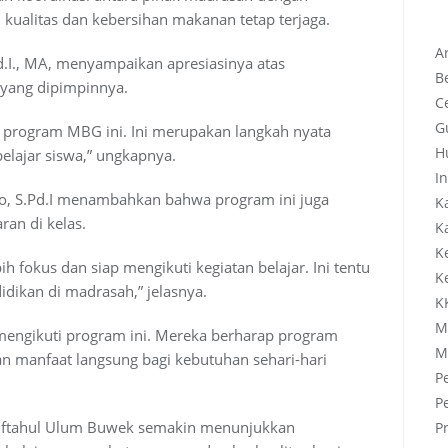
ualitas dan kebersihan makanan tetap terjaga.
Ar
.I., MA, menyampaikan apresiasinya atas
B
 yang dipimpinnya.
C
G
 program MBG ini. Ini merupakan langkah nyata
H
lajar siswa,” ungkapnya.
In
o, S.Pd.I menambahkan bahwa program ini juga
K
ran di kelas.
K
K
ih fokus dan siap mengikuti kegiatan belajar. Ini tentu
K
dikan di madrasah,” jelasnya.
K
M
mengikuti program ini. Mereka berharap program
M
n manfaat langsung bagi kebutuhan sehari-hari
P
P
iftahul Ulum Buwek semakin menunjukkan
P