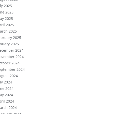
uly 2025
une 2025
ay 2025
pril 2025
arch 2025
ebruary 2025
anuary 2025
ecember 2024
ovember 2024
ctober 2024
eptember 2024
ugust 2024
uly 2024
une 2024
ay 2024
pril 2024
arch 2024
ebruary 2024