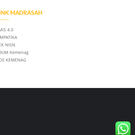
INK MADRASAH
MIS 4.0
IMPATIKA
EK NISN
DUM Kemenag
OS KEMENAG