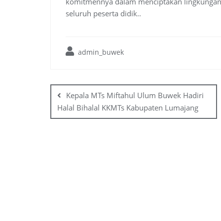
komitmennya dalam menciptakan lingkungan b
seluruh peserta didik..
admin_buwek
Post
navigation
Kepala MTs Miftahul Ulum Buwek Hadiri
Halal Bihalal KKMTs Kabupaten Lumajang