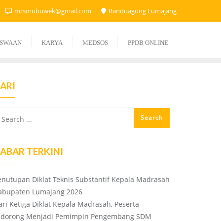
mtsmubuwek@gmail.com
Randuagung Lumajang
ISWAAN
KARYA
MEDSOS
PPDB ONLINE
ARI
ABAR TERKINI
enutupan Diklat Teknis Substantif Kepala Madrasah
abupaten Lumajang 2026
ari Ketiga Diklat Kepala Madrasah, Peserta
idorong Menjadi Pemimpin Pengembang SDM