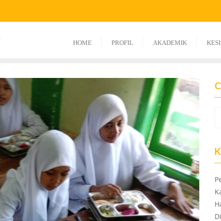
K
HOME
PROFIL
AKADEMIK
KES
C
K
P
K
H
D