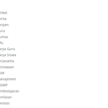
tikel
erita
erpen
uru
umas
fo
arya Guru
arya Siswa
erjasama
esiswaan
KM
anajemen
GMP
embelajaran
enilaian
restasi