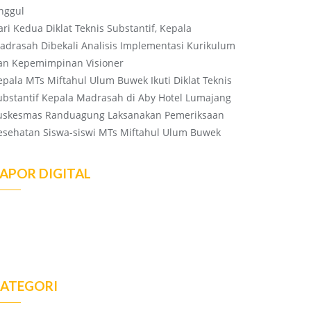
nggul
ari Kedua Diklat Teknis Substantif, Kepala
adrasah Dibekali Analisis Implementasi Kurikulum
an Kepemimpinan Visioner
epala MTs Miftahul Ulum Buwek Ikuti Diklat Teknis
ubstantif Kepala Madrasah di Aby Hotel Lumajang
uskesmas Randuagung Laksanakan Pemeriksaan
esehatan Siswa-siswi MTs Miftahul Ulum Buwek
APOR DIGITAL
ATEGORI