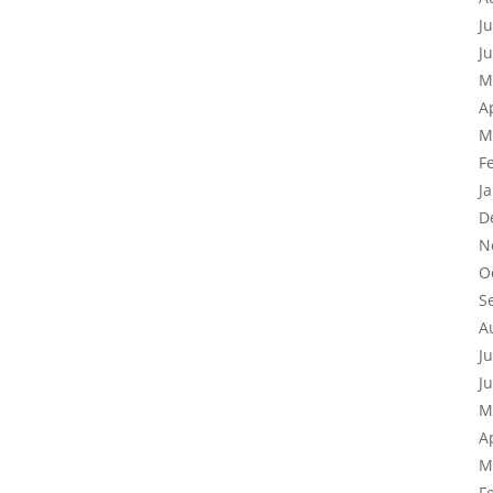
J
J
M
A
M
F
J
D
N
O
S
A
J
J
M
A
M
F