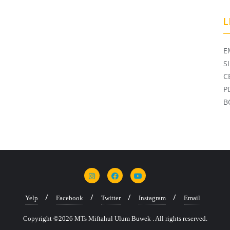
L
E
S
C
P
B
Yelp
Facebook
Twitter
Instagram
Email
Copyright ©2026 MTs Miftahul Ulum Buwek . All rights reserved.