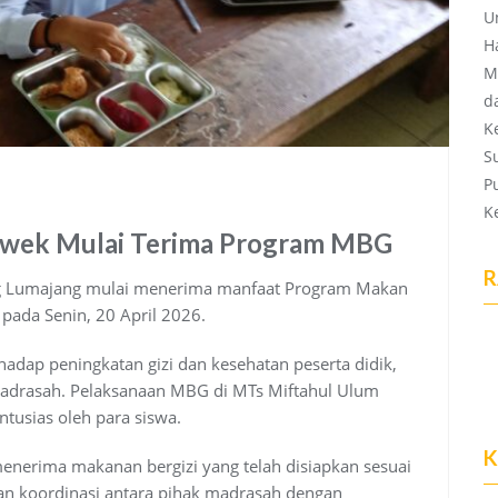
U
H
M
d
K
S
P
K
uwek Mulai Terima Program MBG
R
g Lumajang mulai menerima manfaat Program Makan
 pada Senin, 20 April 2026.
dap peningkatan gizi dan kesehatan peserta didik,
 madrasah. Pelaksanaan MBG di MTs Miftahul Ulum
tusias oleh para siswa.
K
menerima makanan bergizi yang telah disiapkan sesuai
tkan koordinasi antara pihak madrasah dengan