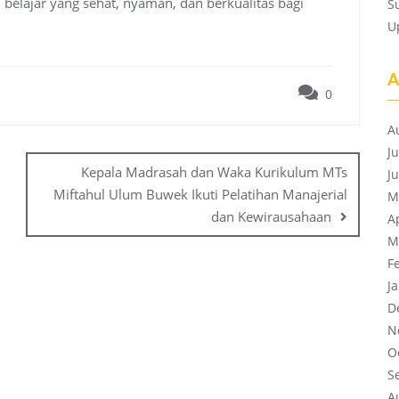
elajar yang sehat, nyaman, dan berkualitas bagi
S
U
A
0
A
J
Kepala Madrasah dan Waka Kurikulum MTs
J
Miftahul Ulum Buwek Ikuti Pelatihan Manajerial
M
dan Kewirausahaan
A
M
F
J
D
N
O
S
A