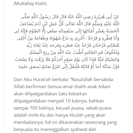
(Muttafaq Alaih)
عَنْ أَبِي هُرَيْرَةَ رَضِيَ اللَّهُ عَنْهُ قَالَ قَالَ رَسُولُ اللَّهِ صَلَّى
اللَّهُ عَلَيْهِ وَسَلَّمَ قَالَ اللَّهُ تَعَالَى كُلُّ عَمَلٍ ابْنِ آدَمَ يُضَاعَفُ
الْحَسَنَةُ بِعَشْرِ أَمْثَالِهَا إِلَى سَبْعِمِائَةِ ضِعْفٍ إِلَّا الصَّوْمَ فَإِنَّهُ لِي
وَأَنَا فِطْرِهِ وَ فَرْحَةٌ : أَجْرِي بِهِ يَدَعُ شَهْوَتَهُ وَطَعَامَهُ مِنْ أَجْلِي
لِلصَّائِمِ فَرْحَتَانِ فَرْحَةٌ عِنْدَ فطره وفرحة عِنْدَ لِقَاءِ رَبِّهِ
وَلَخُلُوفُ فَمِ الصَّائِمِ أَطْيَبُ عِنْدَ اللَّهِ مِنْ رِيحِ الْمِسْكِ
وَالصِّيَامُ جُنَّةٌ فَإِذَا كَانَ يَوْمُ صَوْمٍ أَحَدِكُمْ فَلَا يَرْقُتُ وَلَا يَصْحَبُ
فَإِنْ سَابَّهُ أَحَدٌ أَوْ قَاتَلَهُ فَلْيَقُلْ إِنِّي امْرُؤٌ صَائِمٌ (متفق عليه)
Dari Abu Hurairah berkata: “Rasulullah bersabda:
‘Allah berfirman Semua amal shalih anak Adam
akan dilipatgandakan Satu kebaikan
dilipatgandakan menjadi 10 kalinya, bahkan
sampai 700 kalinya, kecuali puasa, sebab puasa
adalah milik-Ku dan hanya Akulah yang akan
membalasnya; hal ini dikarenakan seseorang yang
berpuasa itu meninggalkan syahwat dan