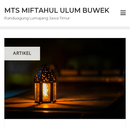
Skip
MTS MIFTAHUL ULUM BUWEK
to
content
Randuagung Lumajang Jawa Timur
ARTIKEL