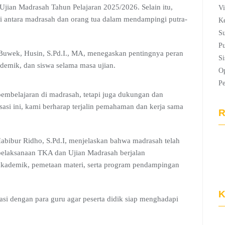
jian Madrasah Tahun Pelajaran 2025/2026. Selain itu,
Vi
gi antara madrasah dan orang tua dalam mendampingi putra-
Ke
Su
Pu
uwek, Husin, S.Pd.I., MA, menegaskan pentingnya peran
Si
demik, dan siswa selama masa ujian.
Op
P
pembelajaran di madrasah, tetapi juga dukungan dan
sasi ini, kami berharap terjalin pemahaman dan kerja sama
R
abibur Ridho, S.Pd.I, menjelaskan bahwa madrasah telah
pelaksanaan TKA dan Ujian Madrasah berjalan
akademik, pemetaan materi, serta program pendampingan
K
asi dengan para guru agar peserta didik siap menghadapi