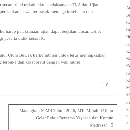
secara rinci terkait teknis pelaksanaan TKA dan Ujian
Ar
dipersiapkan siswa, termasuk menjaga kesehatan dan
Be
C
G
erharap pelaksanaan ujian dapat berjalan lancar, tertib,
H
i peserta didik kelas IX.
In
K
iftahul Ulum Buwek berkomitmen untuk terus meningkatkan
Ka
 terbuka dan kolaboratif dengan wali murid.
K
K
K
0
M
M
Pe
Pe
Matangkan SPMB Tahun 2026, MTs Miftahul Ulum
Pr
Gelar Rakor Bersama Yayasan dan Komite
Su
Madrasah