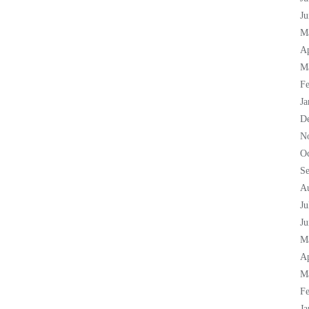
Ju
M
Ap
M
Fe
Ja
D
N
Oc
S
A
Ju
Ju
M
Ap
M
Fe
Ja