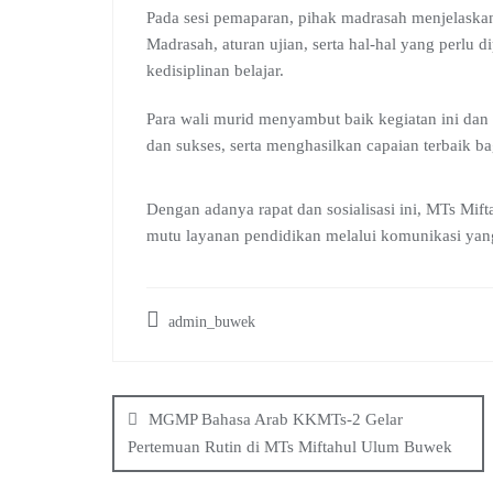
Pada sesi pemaparan, pihak madrasah menjelaskan 
Madrasah, aturan ujian, serta hal-hal yang perlu 
kedisiplinan belajar.
Para wali murid menyambut baik kegiatan ini dan b
dan sukses, serta menghasilkan capaian terbaik bag
Dengan adanya rapat dan sosialisasi ini, MTs M
mutu layanan pendidikan melalui komunikasi yang
admin_buwek
Post
navigation
MGMP Bahasa Arab KKMTs-2 Gelar
Pertemuan Rutin di MTs Miftahul Ulum Buwek