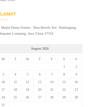
ALAMAT
. Masjid Dusun Stasiun , Desa Buwek, Kec. Randuagung,
abupaten Lumajang, Jawa Timur 67354
August 2026
M
T
W
T
F
S
S
1
2
3
4
5
6
7
8
9
10
11
12
13
14
15
16
17
18
19
20
21
22
23
24
25
26
27
28
29
30
31