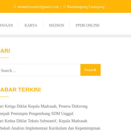
mtsmubuwek@gmail.com
Randuagung Lumajang
ISWAAN
KARYA
MEDSOS
PPDB ONLINE
ARI
ABAR TERKINI
ri Ketiga Diklat Kepala Madrasah, Peserta Didorong
enjadi Pemimpin Pengembang SDM Unggul
ri Kedua Diklat Teknis Substantif, Kepala Madrasah
bekali Analisis Implementasi Kurikulum dan Kepemimpinan