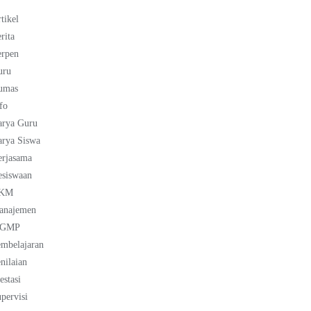
tikel
rita
erpen
uru
umas
fo
arya Guru
rya Siswa
erjasama
esiswaan
KM
anajemen
GMP
mbelajaran
nilaian
estasi
pervisi