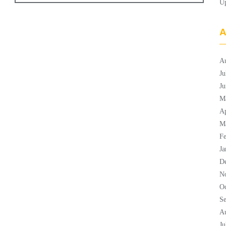
U
A
A
Ju
Ju
M
Ap
M
Fe
Ja
D
N
Oc
S
A
Ju