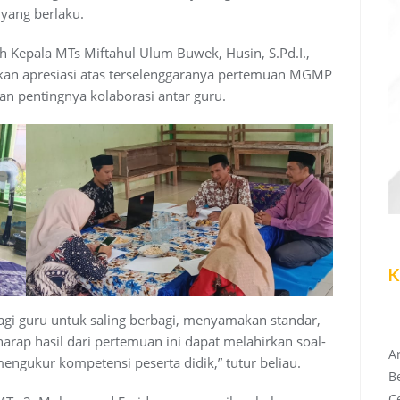
yang berlaku.
 Kepala MTs Miftahul Ulum Buwek, Husin, S.Pd.I.,
an apresiasi atas terselenggaranya pertemuan MGMP
n pentingnya kolaborasi antar guru.
K
gi guru untuk saling berbagi, menyamakan standar,
rap hasil dari pertemuan ini dapat melahirkan soal-
Ar
mengukur kompetensi peserta didik,” tutur beliau.
B
C