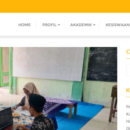
K
HOME
PROFIL
AKADEMIK
KESISWAAN
C
K
P
K
H
D