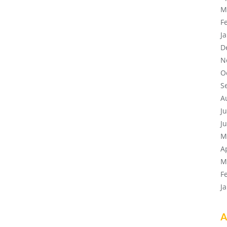
M
F
J
D
N
O
S
A
J
J
M
A
M
F
J
A