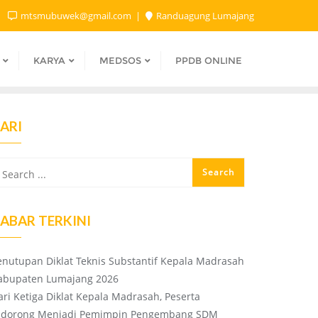
mtsmubuwek@gmail.com
Randuagung Lumajang
KARYA
MEDSOS
PPDB ONLINE
ARI
ABAR TERKINI
enutupan Diklat Teknis Substantif Kepala Madrasah
abupaten Lumajang 2026
ari Ketiga Diklat Kepala Madrasah, Peserta
idorong Menjadi Pemimpin Pengembang SDM