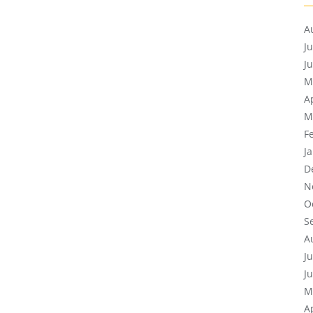
A
J
J
M
A
M
F
J
D
N
O
S
A
J
J
M
A