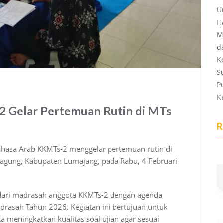
U
H
M
d
K
S
P
K
Gelar Pertemuan Rutin di MTs
R
hasa Arab KKMTs-2 menggelar pertemuan rutin di
gung, Kabupaten Lumajang, pada Rabu, 4 Februari
b dari madrasah anggota KKMTs-2 dengan agenda
adrasah Tahun 2026. Kegiatan ini bertujuan untuk
a meningkatkan kualitas soal ujian agar sesuai