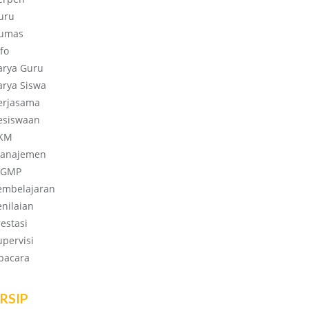
uru
umas
fo
arya Guru
arya Siswa
erjasama
esiswaan
KM
anajemen
GMP
embelajaran
enilaian
restasi
upervisi
pacara
RSIP