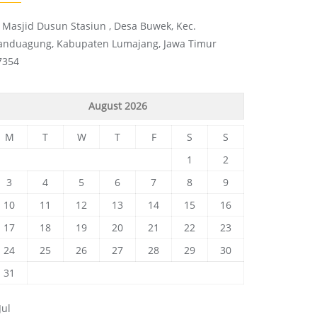
l. Masjid Dusun Stasiun , Desa Buwek, Kec.
anduagung, Kabupaten Lumajang, Jawa Timur
7354
August 2026
M
T
W
T
F
S
S
1
2
3
4
5
6
7
8
9
10
11
12
13
14
15
16
17
18
19
20
21
22
23
24
25
26
27
28
29
30
31
Jul