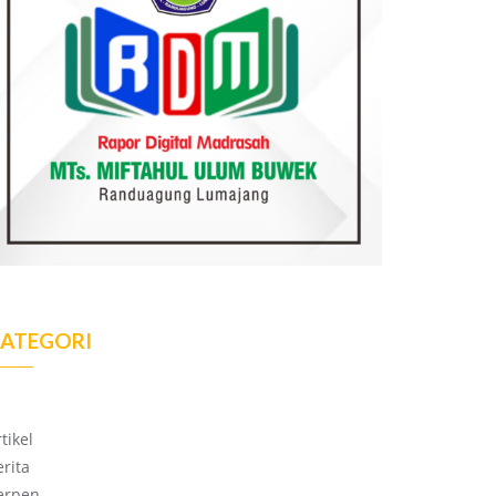
ATEGORI
tikel
erita
erpen