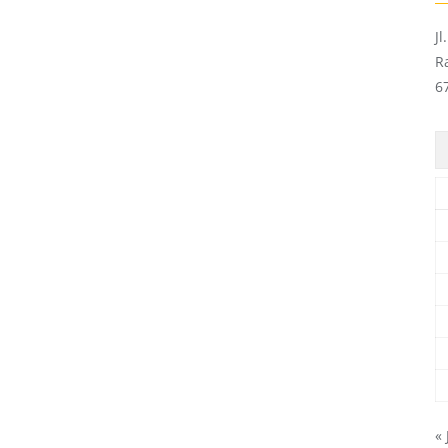
J
R
6
« 