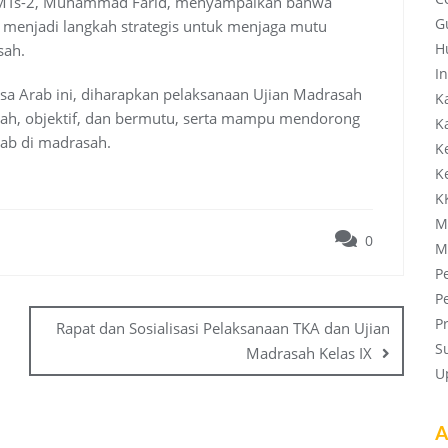
KMTs-2, Muhammad Farid, menyampaikan bahwa
G
a menjadi langkah strategis untuk menjaga mutu
H
sah.
In
 Arab ini, diharapkan pelaksanaan Ujian Madrasah
K
arah, objektif, dan bermutu, serta mampu mendorong
K
rab di madrasah.
K
K
K
M
0
M
P
P
P
Rapat dan Sosialisasi Pelaksanaan TKA dan Ujian
S
Madrasah Kelas IX
U
A