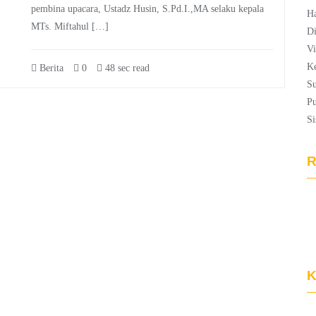
pembina upacara, Ustadz Husin, S.Pd.I.,MA selaku kepala
Ha
MTs. Miftahul […]
Di
Vi
Ke
Berita
0
48 sec read
Su
Pu
Si
R
K