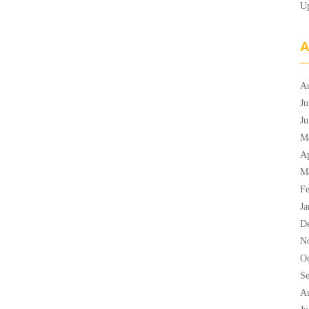
U
A
A
Ju
Ju
M
Ap
M
Fe
Ja
D
N
Oc
S
A