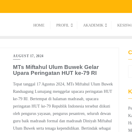
HOME
PROFIL
AKADEMIK
KESISW
C
AUGUST 17, 2024
MTs Miftahul Ulum Buwek Gelar
Upara Peringatan HUT ke-79 RI
Tepat tanggal 17 Agustus 2024, MTs Miftahul Ulum Buwek
K
Randuagung Lumajang menggelar upacara peringatan HUT
ke-79 RI. Bertempat di halaman madrasah, upacara
peringatan HUT ke-79 Republik Indonesia tersebut diikuti
Pe
oleh pengurus yayasan, pengurus pesantren, seluruh dewan
K
guru baik madrasah formal dan madrasah Diniyah Miftahul
Ha
Ulum Buwek serta tenaga kependidikan. Bertindak sebagai
M