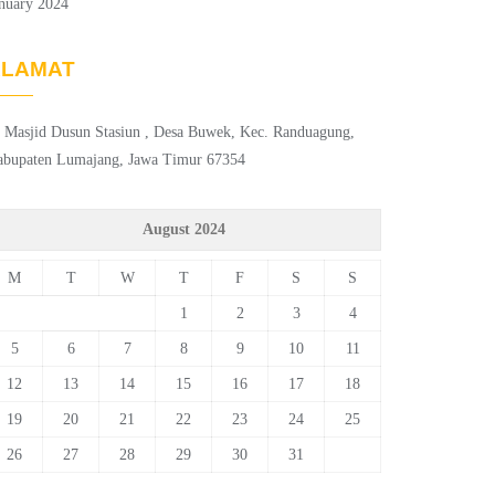
nuary 2024
ALAMAT
. Masjid Dusun Stasiun , Desa Buwek, Kec. Randuagung,
abupaten Lumajang, Jawa Timur 67354
August 2024
M
T
W
T
F
S
S
1
2
3
4
5
6
7
8
9
10
11
12
13
14
15
16
17
18
19
20
21
22
23
24
25
26
27
28
29
30
31