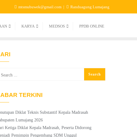
mtsmubuwek@gmail.com
Randuagung Lumajang
AAN
KARYA
MEDSOS
PPDB ONLINE
ARI
ABAR TERKINI
nutupan Diklat Teknis Substantif Kepala Madrasah
abupaten Lumajang 2026
ri Ketiga Diklat Kepala Madrasah, Peserta Didorong
enjadi Pemimpin Pengembang SDM Unggul