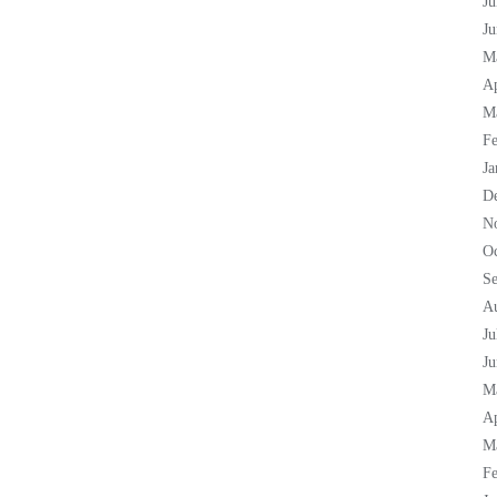
Ju
Ju
M
Ap
M
Fe
Ja
D
N
Oc
S
A
Ju
Ju
M
Ap
M
Fe