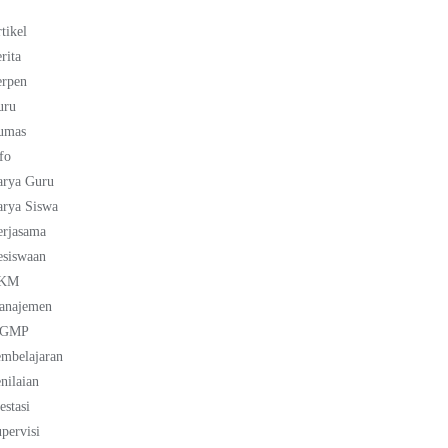
tikel
rita
erpen
uru
umas
fo
arya Guru
rya Siswa
erjasama
esiswaan
KM
anajemen
GMP
mbelajaran
nilaian
estasi
pervisi