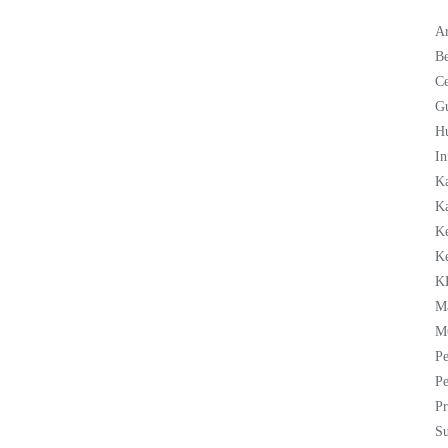
Ar
Be
C
G
H
In
K
Ka
K
K
K
M
M
Pe
Pe
Pr
Su