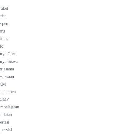
tikel
rita
erpen
uru
umas
fo
arya Guru
rya Siswa
erjasama
esiswaan
KM
anajemen
GMP
mbelajaran
nilaian
estasi
pervisi