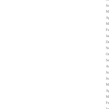
Ju
M
Ap
M
Fe
Ja
D
N
Oc
S
A
Ju
Ju
M
Ap
M
Fe
Ja