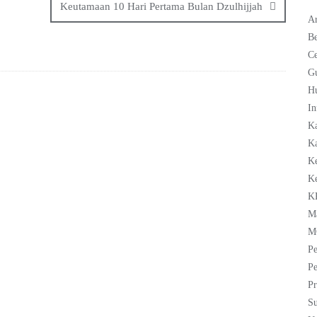
Keutamaan 10 Hari Pertama Bulan Dzulhijjah
Ar
Be
C
G
H
In
K
Ka
K
K
K
M
M
Pe
Pe
Pr
Su