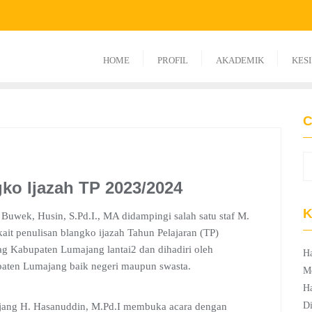
HOME
PROFIL
AKADEMIK
KES
C
gko Ijazah TP 2023/2024
K
uwek, Husin, S.Pd.I., MA didampingi salah satu staf M.
kait penulisan blangko ijazah Tahun Pelajaran (TP)
g Kabupaten Lumajang lantai2 dan dihadiri oleh
Ha
aten Lumajang baik negeri maupun swasta.
M
Ha
Di
ang H. Hasanuddin, M.Pd.I membuka acara dengan