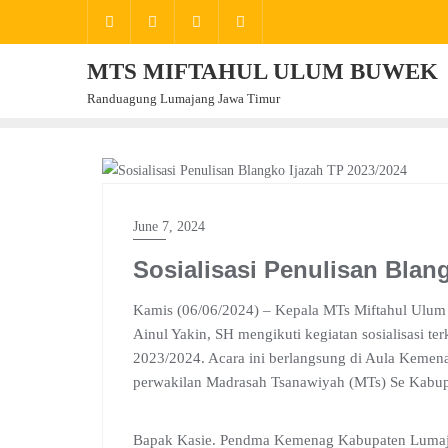
Skip
to
content
MTS MIFTAHUL ULUM BUWEK
Randuagung Lumajang Jawa Timur
BERITA
June 7, 2024
Sosialisasi Penulisan Blan
Kamis (06/06/2024) – Kepala MTs Miftahul Ulum B
Ainul Yakin, SH mengikuti kegiatan sosialisasi ter
2023/2024. Acara ini berlangsung di Aula Kemena
perwakilan Madrasah Tsanawiyah (MTs) Se Kabup
Bapak Kasie. Pendma Kemenag Kabupaten Lumaj