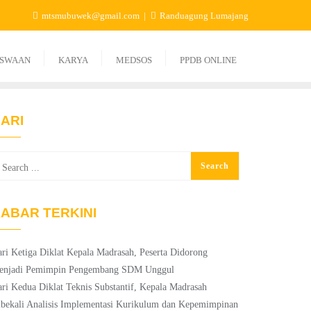
mtsmubuwek@gmail.com
Randuagung Lumajang
ISWAAN
KARYA
MEDSOS
PPDB ONLINE
ARI
ABAR TERKINI
ri Ketiga Diklat Kepala Madrasah, Peserta Didorong
enjadi Pemimpin Pengembang SDM Unggul
ri Kedua Diklat Teknis Substantif, Kepala Madrasah
bekali Analisis Implementasi Kurikulum dan Kepemimpinan