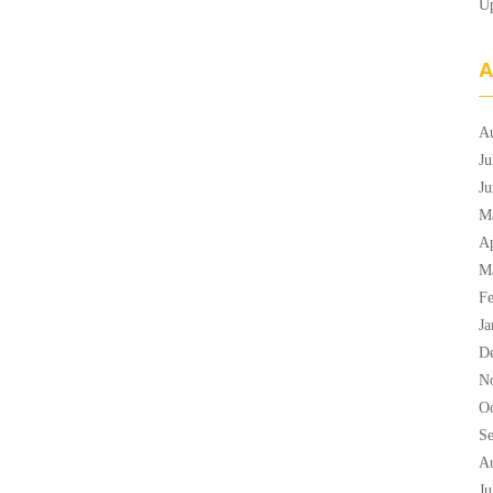
U
A
A
Ju
Ju
M
Ap
M
Fe
Ja
D
N
Oc
S
A
Ju