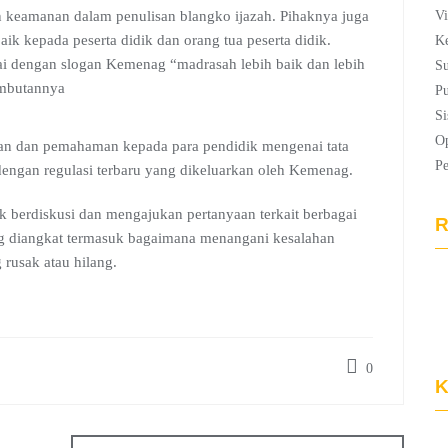
n keamanan dalam penulisan blangko ijazah. Pihaknya juga
Vi
k kepada peserta didik dan orang tua peserta didik.
Ke
ai dengan slogan Kemenag “madrasah lebih baik dan lebih
Su
ambutannya
Pu
Si
Op
duan dan pemahaman kepada para pendidik mengenai tata
P
 dengan regulasi terbaru yang dikeluarkan oleh Kemenag.
uk berdiskusi dan mengajukan pertanyaan terkait berbagai
R
ng diangkat termasuk bagaimana menangani kesalahan
rusak atau hilang.
0
K