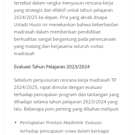
tersebut dalam rangka menyusun rencana kerja
yang strategis dan efektif untuk tahun pelajaran
2024/2025 ke depan. Pria yang akrab disapa
Ustadz Husin ini menekankan bahwa keberhasilan
madrasah dalam memberikan pendidikan
berkualitas sangat bergantung pada perencanaan
yang matang dan kerjasama seluruh civitas
madrasah
Evaluasi Tahun Pelajaran 2023/2024
Sebelum penyusunan rencana kerja madrasah TP
2024/2025, rapat dimulai dengan evaluasi
terhadap pencapaian program dan tantangan yang
dihadapi selama tahun pelajaran 2023/2024 yang
lalu. Beberapa poin penting yang dibahas meliputi:
Peningkatan Prestasi Akademik: Evaluasi
terhadap pencapaian siswa dalam berbagai