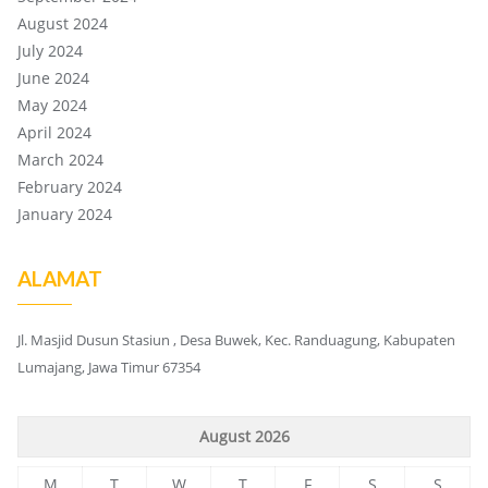
August 2024
July 2024
June 2024
May 2024
April 2024
March 2024
February 2024
January 2024
ALAMAT
Jl. Masjid Dusun Stasiun , Desa Buwek, Kec. Randuagung, Kabupaten
Lumajang, Jawa Timur 67354
August 2026
M
T
W
T
F
S
S