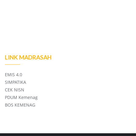
LINK MADRASAH
EMIS 4.0
SIMPATIKA
CEK NISN
PDUM Kemenag
BOS KEMENAG