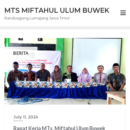
Skip
MTS MIFTAHUL ULUM BUWEK
to
content
Randuagung Lumajang Jawa Timur
BERITA
July 11, 2024
Rapat Kerja MTs. Miftahul Ulum Buwek