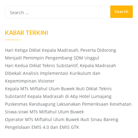
KABAR TERKINI
Hari Ketiga Diklat Kepala Madrasah, Peserta Didorong
Menjadi Pemimpin Pengembang SDM Unggul
Hari Kedua Diklat Teknis Substantif, Kepala Madrasah
Dibekali Analisis Implementasi Kurikulum dan
Kepemimpinan Visioner
Kepala MTs Miftahul Ulum Buwek Ikuti Diklat Teknis
Substantif Kepala Madrasah di Aby Hotel Lumajang
Puskesmas Randuagung Laksanakan Pemeriksaan Kesehatan
Siswa-siswi MTs Miftahul Ulum Buwek
Operator MTs Miftahul Ulum Buwek Ikuti Sinau Bareng
Pengelolaan EMIS 4.0 dan EMIS GTK