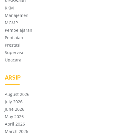
Kesiswaan
KKM
Manajemen
MGMP
Pembelajaran
Penilaian
Prestasi
Supervisi
Upacara
ARSIP
August 2026
July 2026
June 2026
May 2026
April 2026
March 2026