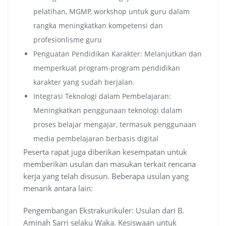
pelatihan, MGMP, workshop untuk guru dalam
rangka meningkatkan kompetensi dan
profesionlisme guru
Penguatan Pendidikan Karakter: Melanjutkan dan
memperkuat program-program pendidikan
karakter yang sudah berjalan.
Integrasi Teknologi dalam Pembelajaran:
Meningkatkan penggunaan teknologi dalam
proses belajar mengajar, termasuk penggunaan
media pembelajaran berbasis digital
Peserta rapat juga diberikan kesempatan untuk
memberikan usulan dan masukan terkait rencana
kerja yang telah disusun. Beberapa usulan yang
menarik antara lain:
Pengembangan Ekstrakurikuler: Usulan dari B.
Aminah Sarri selaku Waka. Kesiswaan untuk