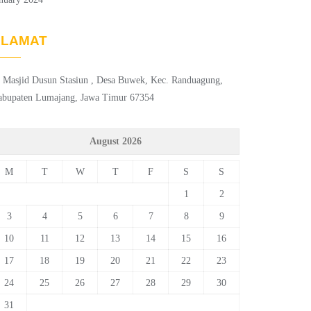
ALAMAT
. Masjid Dusun Stasiun , Desa Buwek, Kec. Randuagung,
abupaten Lumajang, Jawa Timur 67354
August 2026
M
T
W
T
F
S
S
1
2
3
4
5
6
7
8
9
10
11
12
13
14
15
16
17
18
19
20
21
22
23
24
25
26
27
28
29
30
31