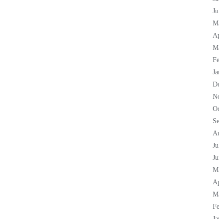
Ju
M
Ap
M
Fe
Ja
D
N
Oc
S
A
Ju
Ju
M
Ap
M
Fe
Ja