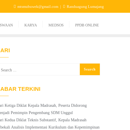
mtsmubuwek@gmail.com
Randuagung Lumajang
ISWAAN
KARYA
MEDSOS
PPDB ONLINE
ARI
ABAR TERKINI
ri Ketiga Diklat Kepala Madrasah, Peserta Didorong
enjadi Pemimpin Pengembang SDM Unggul
ri Kedua Diklat Teknis Substantif, Kepala Madrasah
bekali Analisis Implementasi Kurikulum dan Kepemimpinan