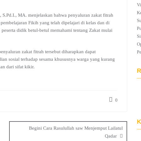
Vi
Ke
S.Pd.I., MA. menjelaskan bahwa penyaluran zakat fitrah
Su
pembelajaran Fikih yang telah dipelajari di kelas dan di
Pu
peserta didik betul-betul memahami tentang Zakat mulai
Si
Op
enyaluran zakat fitrah tersebut diharapkan dapat
P
lian sosial terhadap sesama khususnya warga yang kurang
 dari sifat kikir.
R
0
K
Begini Cara Rasulullah saw Menjemput Lailatul
Qadar