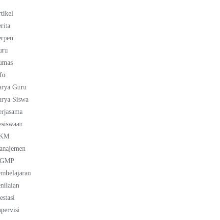
tikel
rita
erpen
uru
umas
fo
arya Guru
rya Siswa
erjasama
esiswaan
KM
anajemen
GMP
mbelajaran
nilaian
estasi
pervisi