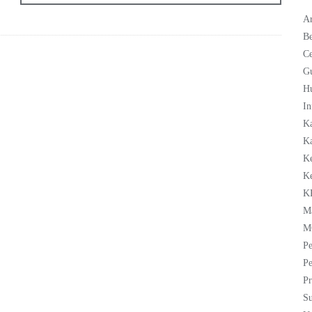
Ar
Be
C
G
H
In
K
Ka
K
K
K
M
M
Pe
Pe
Pr
Su