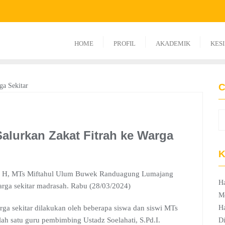
HOME
PROFIL
AKADEMIK
KES
C
alurkan Zakat Fitrah ke Warga
K
5 H, MTs Miftahul Ulum Buwek Randuagung Lumajang
Ha
arga sekitar madrasah. Rabu (28/03/2024)
M
ga sekitar dilakukan oleh beberapa siswa dan siswi MTs
Ha
h satu guru pembimbing Ustadz Soelahati, S.Pd.I.
Di