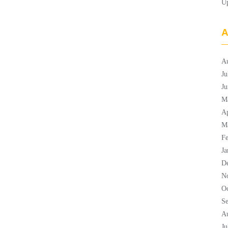
U
A
A
Ju
Ju
M
Ap
M
Fe
Ja
D
N
Oc
S
A
Ju