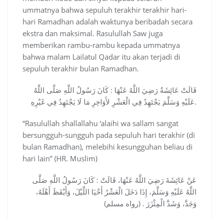
ummatnya bahwa sepuluh terakhir terakhir hari-
hari Ramadhan adalah waktunya beribadah secara
ekstra dan maksimal. Rasulullah Saw juga
memberikan rambu-rambu kepada ummatnya
bahwa malam Lailatul Qadar itu akan terjadi di
sepuluh terakhir bulan Ramadhan.
قَالَتْ عَائِشَةُ رَضِيَ اللَّهُ عَنْهَا : كَانَ رَسُولُ اللَّهِ صَلَّى اللَّهُ
عَلَيْهِ وَسَلَّمَ يَجْتَهِدُ فِي الْعَشْرِ لأَوَاخِرِ مَا لَا يَجْتَهِدُ فِي غَيْرِهِ.
“Rasulullah shallallahu ‘alaihi wa sallam sangat
bersungguh-sungguh pada sepuluh hari terakhir (di
bulan Ramadhan), melebihi kesungguhan beliau di
hari lain” (HR. Muslim)
عَنْ عَائِشَةَ رَضِيَ اللَّهُ عَنْهَا، قَالَتْ : كَانَ رَسُولُ اللَّهِ صَلَّى
اللَّهُ عَلَيْهِ وَسَلَّمَ، إِذَا دَخَلَ الْعَشْرُ أَحْيَا اللَّيْلَ، وَأَيْقَظَ أَهْلَهُ،
وَجَدَّ، وَشَدَّ الْمِئْزَرَ . (رواه مسلم)