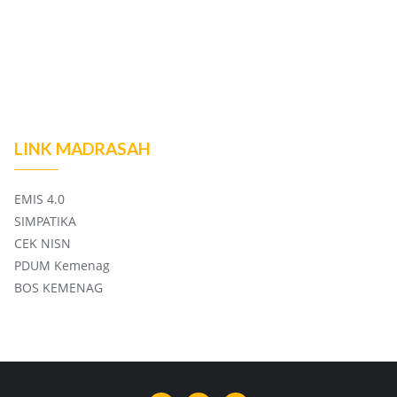
LINK MADRASAH
EMIS 4.0
SIMPATIKA
CEK NISN
PDUM Kemenag
BOS KEMENAG