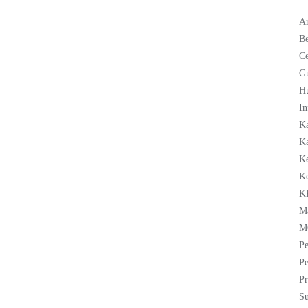
Ar
Be
C
G
H
In
K
Ka
K
K
K
M
M
Pe
Pe
Pr
Su