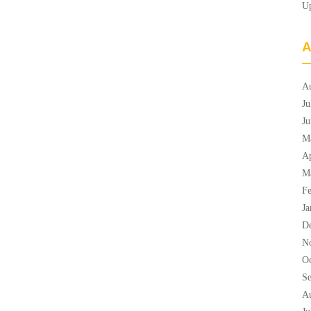
U
A
A
Ju
Ju
M
Ap
M
Fe
Ja
D
N
Oc
S
A