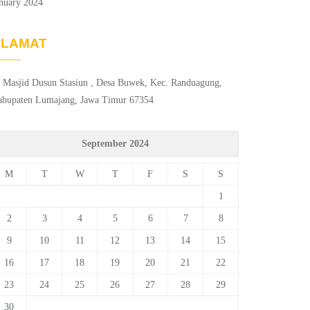
nuary 2024
ALAMAT
. Masjid Dusun Stasiun , Desa Buwek, Kec. Randuagung,
abupaten Lumajang, Jawa Timur 67354
September 2024
M
T
W
T
F
S
S
1
2
3
4
5
6
7
8
9
10
11
12
13
14
15
16
17
18
19
20
21
22
23
24
25
26
27
28
29
30