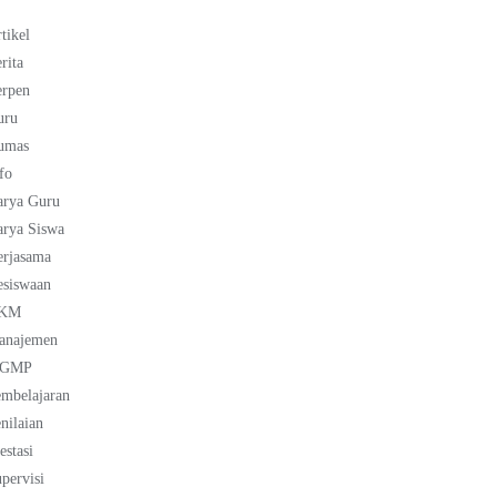
tikel
rita
erpen
uru
umas
fo
arya Guru
rya Siswa
erjasama
esiswaan
KM
anajemen
GMP
mbelajaran
nilaian
estasi
pervisi