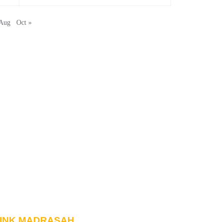
 Aug
Oct »
INK MADRASAH