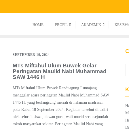
HOME
PROFIL
AKADEMIK
KESISW
C
SEPTEMBER 19, 2024
MTs Miftahul Ulum Buwek Gelar
Peringatan Maulid Nabi Muhammad
SAW 1446 H
MTs Miftahul Ulum Buwek Randuagung Lumajang
K
menggelar acara peringatan Maulid Nabi Muhammad SAW
1446 H, yang berlangsung meriah di halaman madrasah
Ha
pada Rabu, 18 September 2024. Kegiatan tersebut dihadiri
M
oleh seluruh siswa, dewan guru, wali murid serta sejumlah
Ha
tokoh masyarakat sekitar. Peringatan Maulid Nabi yang
Di