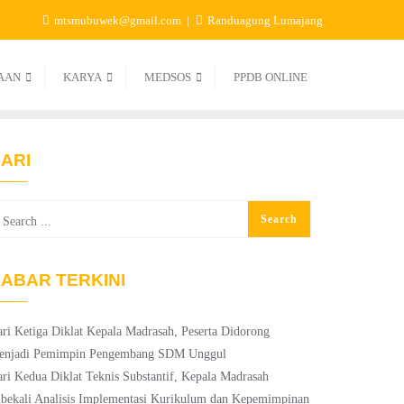
mtsmubuwek@gmail.com
Randuagung Lumajang
AAN
KARYA
MEDSOS
PPDB ONLINE
ARI
ABAR TERKINI
ri Ketiga Diklat Kepala Madrasah, Peserta Didorong
enjadi Pemimpin Pengembang SDM Unggul
ri Kedua Diklat Teknis Substantif, Kepala Madrasah
bekali Analisis Implementasi Kurikulum dan Kepemimpinan