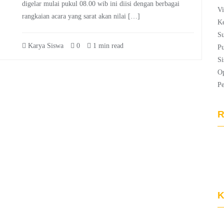
digelar mulai pukul 08.00 wib ini diisi dengan berbagai
Vi
rangkaian acara yang sarat akan nilai […]
Ke
Su
Karya Siswa
0
1 min read
Pu
Si
Op
P
R
K