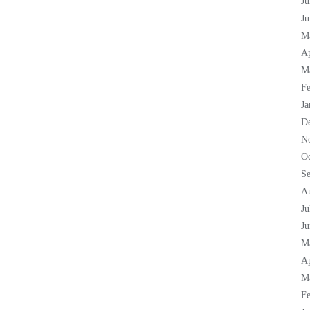
Ju
Ju
M
Ap
M
Fe
Ja
D
N
Oc
S
A
Ju
Ju
M
Ap
M
Fe