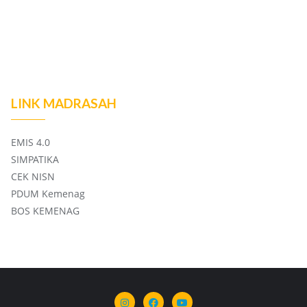
LINK MADRASAH
EMIS 4.0
SIMPATIKA
CEK NISN
PDUM Kemenag
BOS KEMENAG