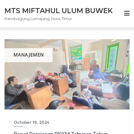
Skip
MTS MIFTAHUL ULUM BUWEK
to
content
Randuagung Lumajang Jawa Timur
MANAJEMEN
October 19, 2024