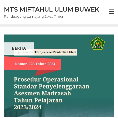
Skip
MTS MIFTAHUL ULUM BUWEK
to
content
Randuagung Lumajang Jawa Timur
BERITA