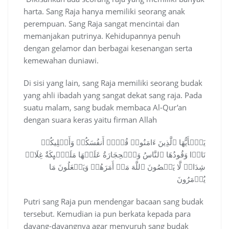
harta. Sang Raja hanya memiliki seorang anak
perempuan. Sang Raja sangat mencintai dan
memanjakan putrinya. Kehidupannya penuh
dengan gelamor dan berbagai kesenangan serta
kemewahan duniawi.
Di sisi yang lain, sang Raja memiliki seorang budak
yang ahli ibadah yang sangat dekat sang raja. Pada
suatu malam, sang budak membaca Al-Qur’an
dengan suara keras yaitu firman Allah
یَـٰۤأَیُّهَا ٱلَّذِینَ ءَامَنُوا۟ قُوۤا۟ أَنفُسَكُمۡ وَأَهۡلِیكُمۡ
نَارࣰا وَقُودُهَا ٱلنَّاسُ وَٱلۡحِجَارَةُ عَلَیۡهَا مَلَـٰۤىِٕكَةٌ غِلَاظࣱ
شِدَادࣱ لَّا یَعۡصُونَ ٱللَّهَ مَاۤ أَمَرَهُمۡ وَیَفۡعَلُونَ مَا
یُؤۡمَرُونَ
Putri sang Raja pun mendengar bacaan sang budak
tersebut. Kemudian ia pun berkata kepada para
dayang-dayangnya agar menyuruh sang budak