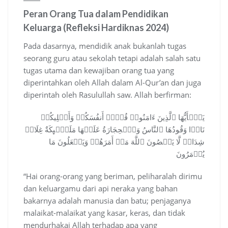
Peran Orang Tua dalam Pendidikan
Keluarga (Refleksi Hardiknas 2024)
Pada dasarnya, mendidik anak bukanlah tugas
seorang guru atau sekolah tetapi adalah salah satu
tugas utama dan kewajiban orang tua yang
diperintahkan oleh Allah dalam Al-Qur’an dan juga
diperintah oleh Rasulullah saw. Allah berfirman:
یَـٰۤأَیُّهَا ٱلَّذِینَ ءَامَنُوا۟ قُوۤا۟ أَنفُسَكُمۡ وَأَهۡلِیكُمۡ
نَارࣰا وَقُودُهَا ٱلنَّاسُ وَٱلۡحِجَارَةُ عَلَیۡهَا مَلَـٰۤىِٕكَةٌ غِلَاظࣱ
شِدَادࣱ لَّا یَعۡصُونَ ٱللَّهَ مَاۤ أَمَرَهُمۡ وَیَفۡعَلُونَ مَا
یُؤۡمَرُونَ
“Hai orang-orang yang beriman, peliharalah dirimu
dan keluargamu dari api neraka yang bahan
bakarnya adalah manusia dan batu; penjaganya
malaikat-malaikat yang kasar, keras, dan tidak
mendurhakai Allah terhadap apa yang