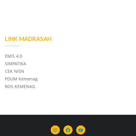
LINK MADRASAH
EMIS 4.0
SIMPATIKA
CEK NISN
PDUM Kemenag
BOS KEMENAG