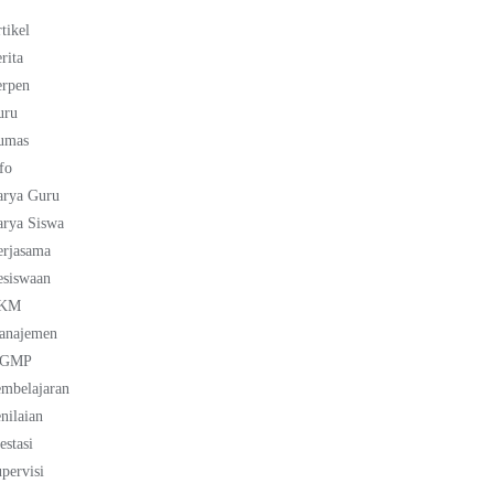
tikel
rita
erpen
uru
umas
fo
arya Guru
rya Siswa
erjasama
esiswaan
KM
anajemen
GMP
mbelajaran
nilaian
estasi
pervisi