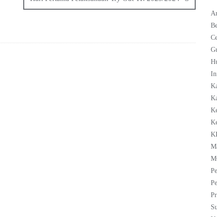
Ar
Be
C
G
H
In
K
Ka
K
K
K
M
M
Pe
Pe
Pr
Su