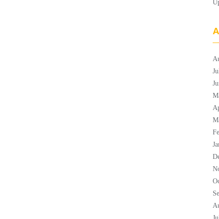
U
A
A
Ju
Ju
M
Ap
M
Fe
Ja
D
N
Oc
S
A
Ju