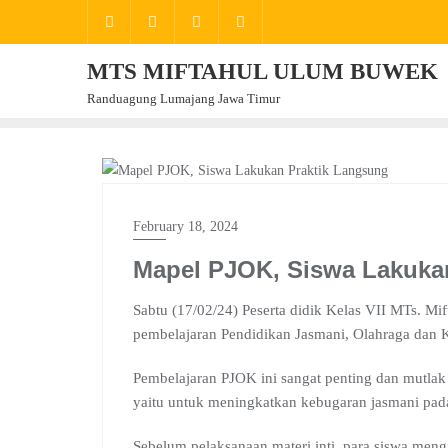
Skip
to
content
MTS MIFTAHUL ULUM BUWEK
Randuagung Lumajang Jawa Timur
PEMBELAJARAN
February 18, 2024
Mapel PJOK, Siswa Lakuka
Sabtu (17/02/24) Peserta didik Kelas VII MTs. 
pembelajaran Pendidikan Jasmani, Olahraga dan 
Pembelajaran PJOK ini sangat penting dan mutlak
yaitu untuk meningkatkan kebugaran jasmani pada
Sebelum pelaksanaan materi inti, para siswa men