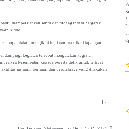
Vi
Ke
Su
antu mempersiapkan sendi dan otot agar bisa bergerak
Pu
ustadz Ridho
Si
Op
 semangat dalam mengikuti kegiatan praktik di lapangan.
P
 mendampingi kegiatan tersebut mengatakan kegiatan
mberikan kesempatan kepada peserta didik untuk terlibat
R
aktifitas jasmani, bermain dan berolahraga yang dilakukan
0
K
Hari Pertama Pelaksanaan Try Out TP. 2023/2024