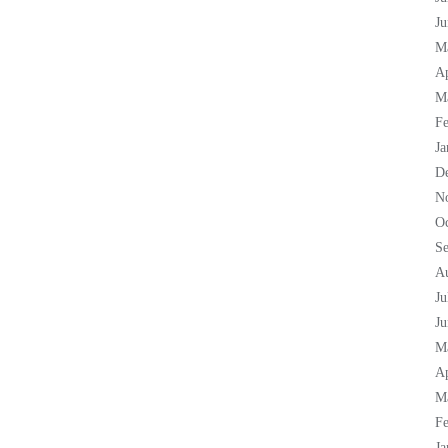
Ju
M
Ap
M
Fe
Ja
D
N
Oc
S
A
Ju
Ju
M
Ap
M
Fe
Ja