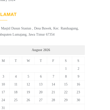
ALAMAT
. Masjid Dusun Stasiun , Desa Buwek, Kec. Randuagung,
abupaten Lumajang, Jawa Timur 67354
August 2026
M
T
W
T
F
S
S
1
2
3
4
5
6
7
8
9
10
11
12
13
14
15
16
17
18
19
20
21
22
23
24
25
26
27
28
29
30
31