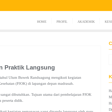
HOME
PROFIL
AKADEMIK
KES
C
n Praktik Langsung
K
Miftahul Ulum Buwek Randuagung mengikuti kegiatan
Kesehatan (PJOK) di lapangan depan madrasah.
Ha
 sangat dibutuhkan. Tujuan utama dari pembelajaran PJOK
M
 peserta didik.
Ha
Di
gikuti kegiatan pemanasan yang dipandu langsung oleh guru