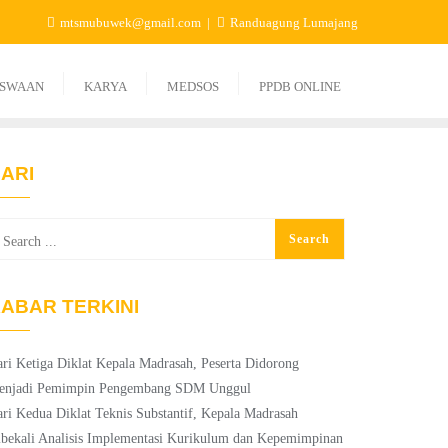
mtsmubuwek@gmail.com
Randuagung Lumajang
ISWAAN
KARYA
MEDSOS
PPDB ONLINE
ARI
ABAR TERKINI
ri Ketiga Diklat Kepala Madrasah, Peserta Didorong
enjadi Pemimpin Pengembang SDM Unggul
ri Kedua Diklat Teknis Substantif, Kepala Madrasah
bekali Analisis Implementasi Kurikulum dan Kepemimpinan