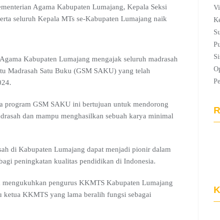
 Kementerian Agama Kabupaten Lumajang, Kepala Seksi
Vi
erta seluruh Kepala MTs se-Kabupaten Lumajang naik
Ke
Su
Pu
Si
 Agama Kabupaten Lumajang mengajak seluruh madrasah
Op
atu Madrasah Satu Buku (GSM SAKU) yang telah
P
024.
wa program GSM SAKU ini bertujuan untuk mendorong
R
madrasah dan mampu menghasilkan sebuah karya minimal
h di Kabupaten Lumajang dapat menjadi pionir dalam
bagi peningkatan kualitas pendidikan di Indonesia.
uga mengukuhkan pengurus KKMTS Kabupaten Lumajang
K
 ketua KKMTS yang lama beralih fungsi sebagai