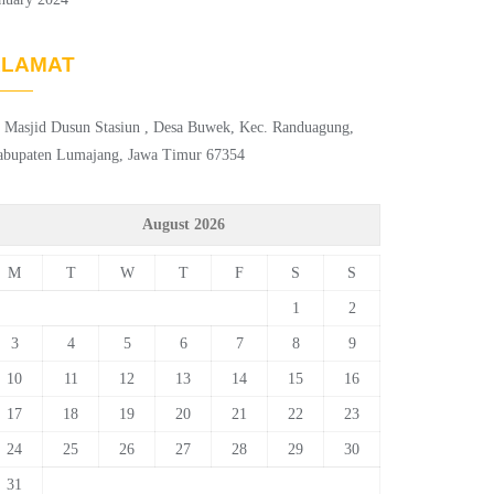
ALAMAT
. Masjid Dusun Stasiun , Desa Buwek, Kec. Randuagung,
abupaten Lumajang, Jawa Timur 67354
August 2026
M
T
W
T
F
S
S
1
2
3
4
5
6
7
8
9
10
11
12
13
14
15
16
17
18
19
20
21
22
23
24
25
26
27
28
29
30
31