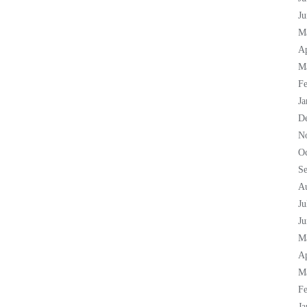
Ju
M
Ap
M
Fe
Ja
D
N
Oc
S
A
Ju
Ju
M
Ap
M
Fe
Ja