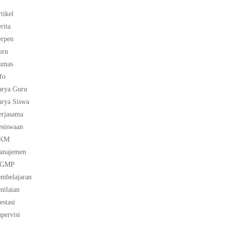
tikel
rita
erpen
uru
umas
fo
arya Guru
rya Siswa
erjasama
esiswaan
KM
anajemen
GMP
mbelajaran
nilaian
estasi
pervisi