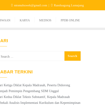
mtsmubuwek@gmail.com
Randuagung Lumajang
ISWAAN
KARYA
MEDSOS
PPDB ONLINE
ARI
ABAR TERKINI
ri Ketiga Diklat Kepala Madrasah, Peserta Didorong
enjadi Pemimpin Pengembang SDM Unggul
ri Kedua Diklat Teknis Substantif, Kepala Madrasah
bekali Analisis Implementasi Kurikulum dan Kepemimpinan