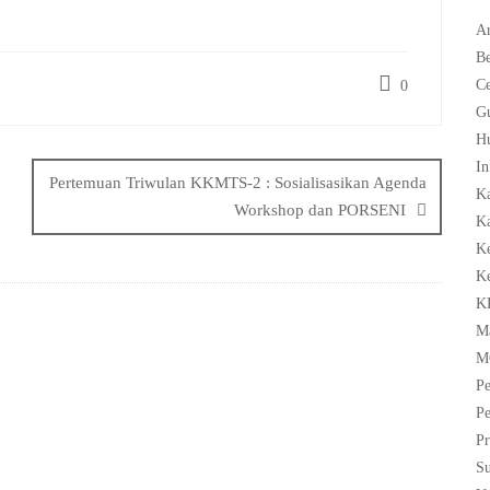
Ar
Be
C
0
G
H
In
Pertemuan Triwulan KKMTS-2 : Sosialisasikan Agenda
K
Workshop dan PORSENI
Ka
K
K
K
M
M
Pe
Pe
Pr
Su