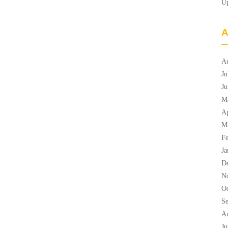
U
A
A
Ju
Ju
M
Ap
M
Fe
Ja
D
N
Oc
S
A
Ju