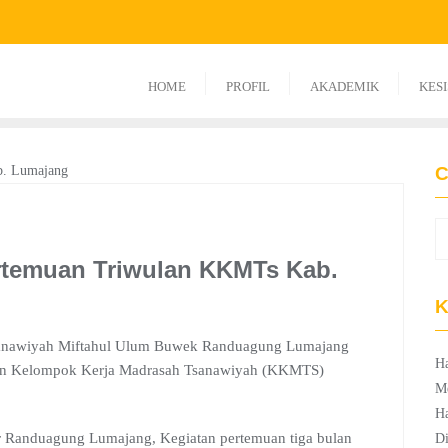
HOME
PROFIL
AKADEMIK
KES
C
rtemuan Triwulan KKMTs Kab.
K
sanawiyah Miftahul Ulum Buwek Randuagung Lumajang
Ha
ulan Kelompok Kerja Madrasah Tsanawiyah (KKMTS)
M
Ha
r Randuagung Lumajang, Kegiatan pertemuan tiga bulan
Di