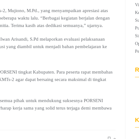
Vi
2, Mujiono, M.Pd., yang menyampaikan apresiasi atas
Ke
erapa waktu lalu. “Berbagai kegiatan berjalan dengan
Su
itia. Terima kasih atas dedikasi semuanya,” ujarnya.
Pu
Si
Iwan Arisandi, S.Pd melaporkan evaluasi pelaksanaan
Op
lusi yang diambil untuk menjadi bahan pembelajaran ke
P
R
n PORSENI tingkat Kabupaten. Para peserta rapat membahas
KMTs-2 agar dapat bersaing secara maksimal di tingkat
n semua pihak untuk mendukung suksesnya PORSENI
arap kerja sama yang solid terus terjaga demi membawa
K