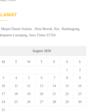
ALAMAT
. Masjid Dusun Stasiun , Desa Buwek, Kec. Randuagung,
abupaten Lumajang, Jawa Timur 67354
August 2026
M
T
W
T
F
S
S
1
2
3
4
5
6
7
8
9
10
11
12
13
14
15
16
17
18
19
20
21
22
23
24
25
26
27
28
29
30
31