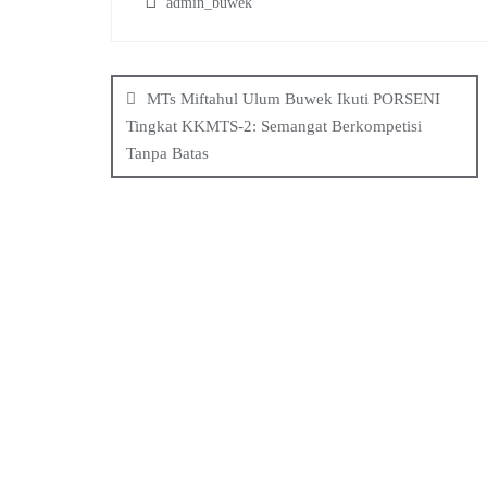
admin_buwek
Post
navigation
MTs Miftahul Ulum Buwek Ikuti PORSENI
Tingkat KKMTS-2: Semangat Berkompetisi
Tanpa Batas