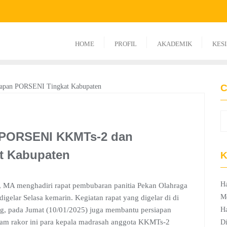
HOME
PROFIL
AKADEMIK
KES
C
 PORSENI KKMTs-2 dan
t Kabupaten
K
Ha
, MA menghadiri rapat pembubaran panitia Pekan Olahraga
M
lar Selasa kemarin. Kegiatan rapat yang digelar di di
g, pada Jumat (10/01/2025) juga membantu persiapan
Ha
am rakor ini para kepala madrasah anggota KKMTs-2
Di