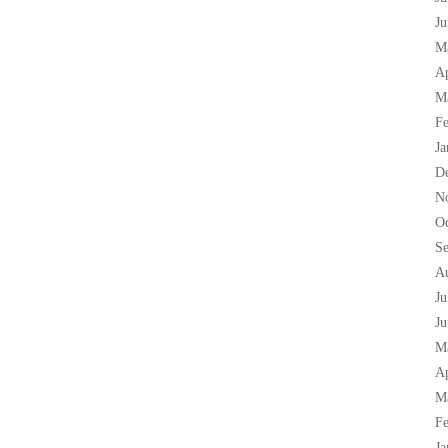
Ju
M
Ap
M
Fe
Ja
D
N
Oc
S
A
Ju
Ju
M
Ap
M
Fe
Ja