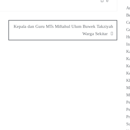
0
Ar
Be
C
Kepala dan Guru MTs Miftahul Ulum Buwek Takziyah
G
Warga Sekitar
H
In
K
Ka
K
K
K
M
M
Pe
Pe
Pr
Su