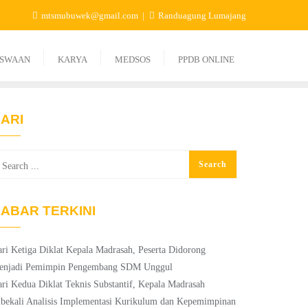
mtsmubuwek@gmail.com
Randuagung Lumajang
ISWAAN
KARYA
MEDSOS
PPDB ONLINE
ARI
ABAR TERKINI
ri Ketiga Diklat Kepala Madrasah, Peserta Didorong
enjadi Pemimpin Pengembang SDM Unggul
ri Kedua Diklat Teknis Substantif, Kepala Madrasah
bekali Analisis Implementasi Kurikulum dan Kepemimpinan