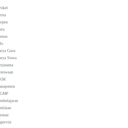
tikel
rita
erpen
uru
umas
fo
arya Guru
rya Siswa
erjasama
esiswaan
KM
anajemen
GMP
mbelajaran
nilaian
estasi
pervisi