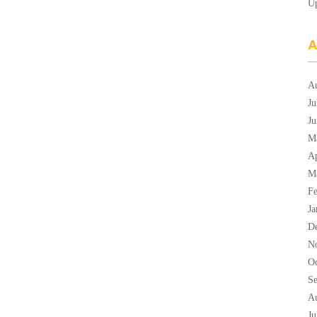
U
A
A
Ju
Ju
M
Ap
M
Fe
Ja
D
N
Oc
S
A
Ju