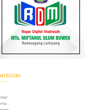
ATEGORI
tikel
erita
erpen