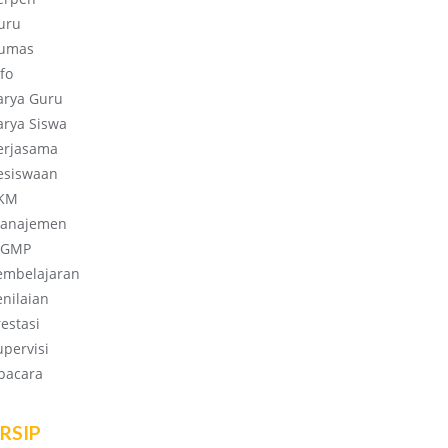
uru
umas
fo
arya Guru
arya Siswa
erjasama
esiswaan
KM
anajemen
GMP
embelajaran
enilaian
restasi
upervisi
pacara
RSIP