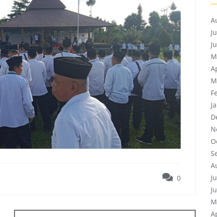
A
J
J
M
A
M
F
J
D
N
O
S
A
J
0
J
M
A