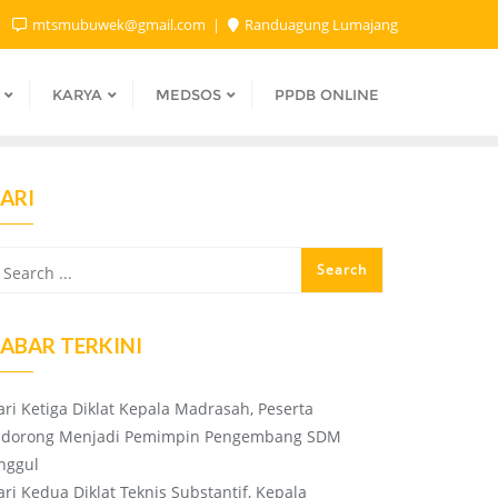
mtsmubuwek@gmail.com
Randuagung Lumajang
KARYA
MEDSOS
PPDB ONLINE
ARI
ABAR TERKINI
ari Ketiga Diklat Kepala Madrasah, Peserta
idorong Menjadi Pemimpin Pengembang SDM
nggul
ari Kedua Diklat Teknis Substantif, Kepala