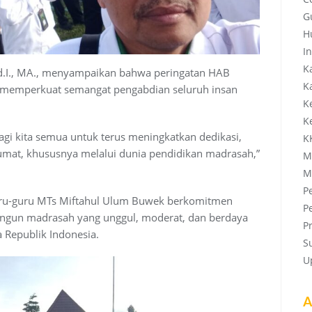
G
H
In
K
d.I., MA., menyampaikan bahwa peringatan HAB
K
memperkuat semangat pengabdian seluruh insan
K
K
gi kita semua untuk terus meningkatkan dedikasi,
K
 umat, khususnya melalui dunia pendidikan madrasah,”
M
M
P
ru-guru MTs Miftahul Ulum Buwek berkomitmen
P
angun madrasah yang unggul, moderat, dan berdaya
P
 Republik Indonesia.
S
U
A