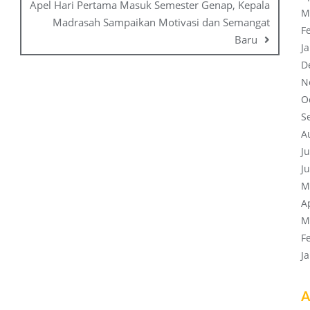
Apel Hari Pertama Masuk Semester Genap, Kepala
M
Madrasah Sampaikan Motivasi dan Semangat
F
Baru
J
D
N
O
S
A
J
J
M
A
M
F
J
A