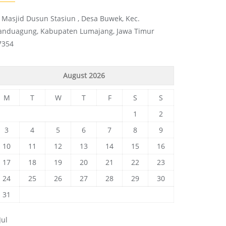
l. Masjid Dusun Stasiun , Desa Buwek, Kec.
anduagung, Kabupaten Lumajang, Jawa Timur
7354
August 2026
M
T
W
T
F
S
S
1
2
3
4
5
6
7
8
9
10
11
12
13
14
15
16
17
18
19
20
21
22
23
24
25
26
27
28
29
30
31
Jul